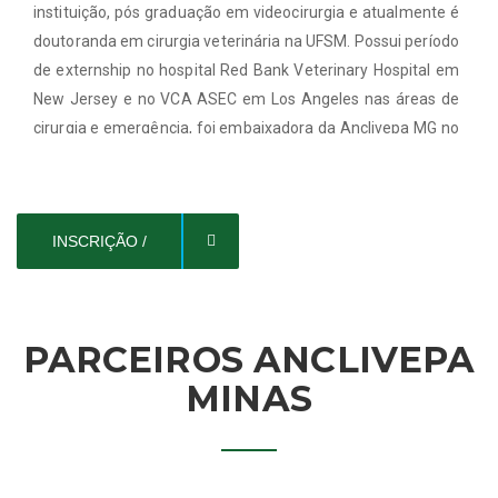
instituição, pós graduação em videocirurgia e atualmente é
doutoranda em cirurgia veterinária na UFSM. Possui período
de externship no hospital Red Bank Veterinary Hospital em
New Jersey e no VCA ASEC em Los Angeles nas áreas de
cirurgia e emergência, foi embaixadora da Anclivepa MG no
ano de 2019 e membro do Grupo de Estudos em Medicina
Intensiva Veterinaria da EV UFMG.
INSCRIÇÃO /
ASSISTIR
PARCEIROS
ANCLIVEPA
MINAS