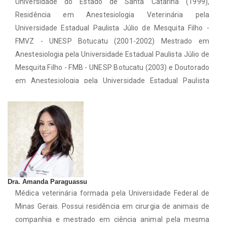
Universidade do Estado de Santa Catarina (1999),
Residência em Anestesiologia Veterinária pela
Universidade Estadual Paulista Júlio de Mesquita Filho -
FMVZ - UNESP Botucatu (2001-2002) Mestrado em
Anestesiologia pela Universidade Estadual Paulista Júlio de
Mesquita Filho - FMB - UNESP Botucatu (2003) e Doutorado
em Anestesiologia pela Universidade Estadual Paulista
Júlio de Mesquita Filho - FMB - UNESP Botucatu (2007). Foi
Professora Substituta de Anestesiologia Veterinária na
Universidade do Estado de Santa Catarina - UDESC (2007 -
2012). Atualmente é Professora Adjunto IV de
Anestesiologia Veterinária da Escola de Veterinária da
Universidade Federal de Minas Gerais. Abordando dentro de
suas Linhas de Pesquisa: Anestesia Total Intravenosa,
Dra. Amanda Paraguassu
Avaliação de Dor e Terapia Intensiva.
Médica veterinária formada pela Universidade Federal de
Minas Gerais. Possui residência em cirurgia de animais de
companhia e mestrado em ciência animal pela mesma